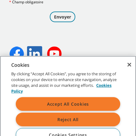
Cookies
©
2026
Tennant Company. Tous droits réservés.
By clicking “Accept All Cookies”, you agree to the storing of
cookies on your device to enhance site navigation, analyze
site usage, and assist in our marketing efforts.
Cookies
Policy
Plan du site
|
Politiques générales
|
Conditions d’utilisation
|
Accept All Cookies
Conditions de vente
Reject All
Toutes les marques de commerce et tous les logos de Tennant
indiqués sont la propriété de Tennant Company et/ou de ses
sociétés affiliées ou filiales.
Cookies Settings