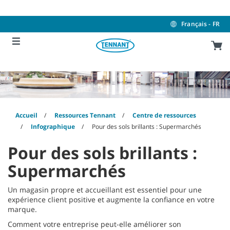
Skip
Skip
to
to
content
navigation
Français - FR
menu
Accueil
Ressources Tennant
Centre de ressources
Infographique
Pour des sols brillants : Supermarchés
Pour des sols brillants :
Supermarchés
Un magasin propre et accueillant est essentiel pour une
expérience client positive et augmente la confiance en votre
marque.
Comment votre entreprise peut-elle améliorer son