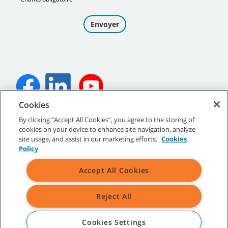
Cookies
©
2026
Tennant Company. Tous droits réservés.
By clicking “Accept All Cookies”, you agree to the storing of
cookies on your device to enhance site navigation, analyze
site usage, and assist in our marketing efforts.
Cookies
Policy
Plan du site
|
Politiques générales
|
Conditions d’utilisation
|
Accept All Cookies
Conditions de vente
Reject All
Toutes les marques de commerce et tous les logos de Tennant
indiqués sont la propriété de Tennant Company et/ou de ses
sociétés affiliées ou filiales.
Cookies Settings