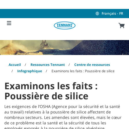
Skip
Skip
to
to
content
navigation
Français - FR
menu
Accueil
Ressources Tennant
Centre de ressources
Infographique
Examinons les faits : Poussière de silice
Examinons les faits :
Poussière de silice
Les exigences de l’OSHA (Agence pour la sécurité et la santé
au travail) relatives à la poussière de silice affectent de
nombreux secteurs. Les amendes sont élevées, mais le cœur
de ce problème est la santé et la sécurité de tous les
employés exposés à la poussière de silice alvéolaire.