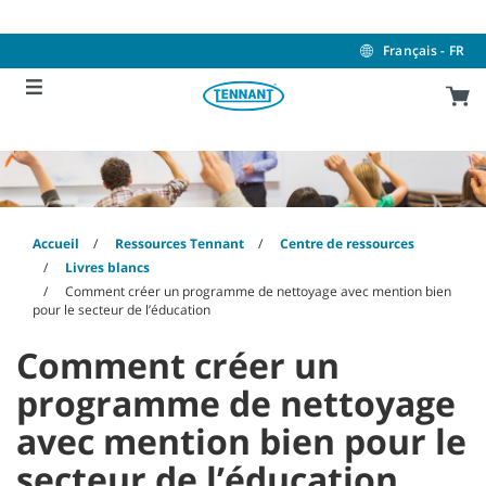
Skip
Skip
to
to
content
navigation
Français - FR
menu
Accueil
Ressources Tennant
Centre de ressources
Livres blancs
Comment créer un programme de nettoyage avec mention bien
pour le secteur de l’éducation
Comment créer un
programme de nettoyage
avec mention bien pour le
secteur de l’éducation