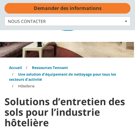
Skip
Skip
Demander des informations
to
to
content
navigation
Français - FR
menu
NOUS CONTACTER
Accueil
Ressources Tennant
Une solution d’équipement de nettoyage pour tous les
secteurs d’activité
Hôtellerie
Solutions d’entretien des
sols pour l’industrie
hôtelière