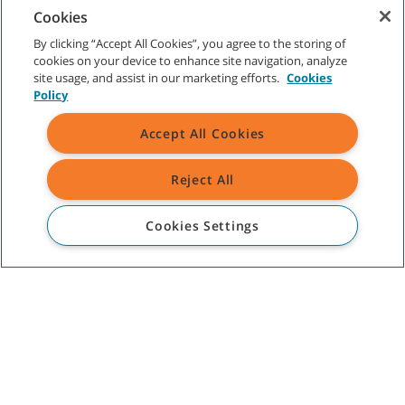
Cookies
J'ai lu et j'accepte la
By clicking “Accept All Cookies”, you agree to the storing of
politique de
cookies on your device to enhance site navigation, analyze
confidentialité.
*
site usage, and assist in our marketing efforts.
Cookies
(
Politique de confidentialité
)
Policy
Oui, j'aimerais recevoir les
Accept All Cookies
courriels marketing de
Tennant.
Reject All
Cookies Settings
SERVICE CLIENT
+33 1 49 90 50 00
À PROPOS DE TENNANT