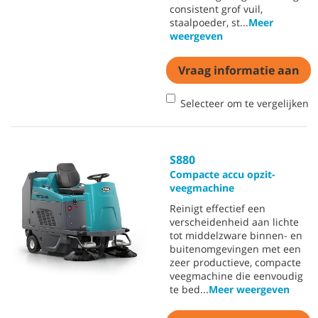
consistent grof vuil,
staalpoeder, st
...
Meer
weergeven
Vraag informatie aan
Selecteer om te vergelijken
S880
Compacte accu opzit-
veegmachine
Reinigt effectief een
verscheidenheid aan lichte
tot middelzware binnen- en
buitenomgevingen met een
zeer productieve, compacte
veegmachine die eenvoudig
te bed
...
Meer weergeven