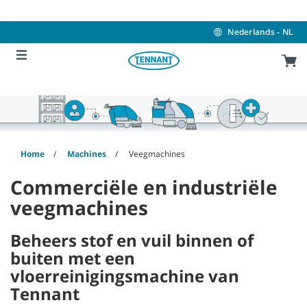
Skip
Skip
to
to
content
navigation
Nederlands - NL
menu
Home
Machines
Veegmachines
Commerciële en industriële
veegmachines
Beheers stof en vuil binnen of
buiten met een
vloerreinigingsmachine van
Tennant