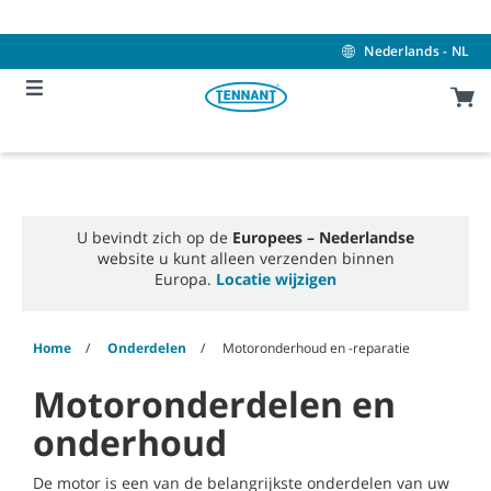
Skip
Skip
to
to
content
navigation
Nederlands - NL
menu
U bevindt zich op de
Europees – Nederlandse
website u kunt alleen verzenden binnen
Europa.
Locatie wijzigen
Home
Onderdelen
Motoronderhoud en -reparatie
Motoronderdelen en
onderhoud
De motor is een van de belangrijkste onderdelen van uw