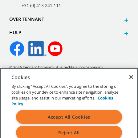
+31 (0) 413 241 111
OVER TENNANT
HULP
©
2026
Tennant Company. Alle rechten voorbehouden.
Cookies
By clicking “Accept All Cookies”, you agree to the storing of
cookies on your device to enhance site navigation, analyze
Sitemap
|
Algemeen beleid
|
Gebruiksvoorwaarden
|
site usage, and assist in our marketing efforts.
Cookies
Verkoopvoorwaarden
Policy
Accept All Cookies
Reject All
Alle aangegeven handelsmerken en logo's van Tennant zijn