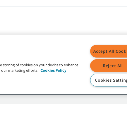
NANT
HULP
Accept All Cook
Investeerders
My Account
the storing of cookies on your device to enhance
Reject All
Pers en media
Contact
in our marketing efforts.
Cookies Policy
Leveranciers
Cookies Settin
rs events
Duurzaamheid
Site