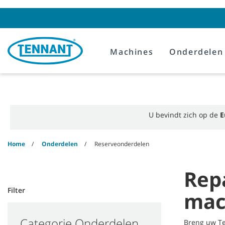
Skip
Skip
to
to
content
navigation
menu
Machines
Onderdelen
U bevindt zich op de
E
Home
Onderdelen
Reserveonderdelen
Rep
Filter
mac
Categorie Onderdelen
Breng uw Te