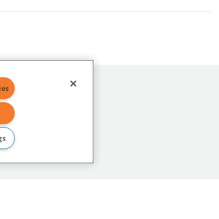
ies
gs
map
|
Algemeen beleid
|
Gebruiksvoorwaarden
|
Verkoopvoorwaarden