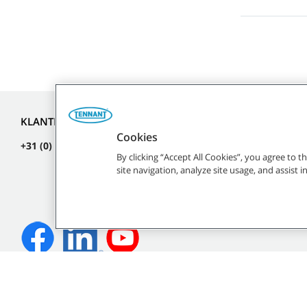
KLANTENSERVICE
OVER TEN
Cookies
+31 (0) 413 241 111
Over ons
By clicking “Accept All Cookies”, you agree to 
Blog
site navigation, analyze site usage, and assist 
Carrières
Investeerde
©
2026
Tennant Company. Alle rechten voorbehouden.