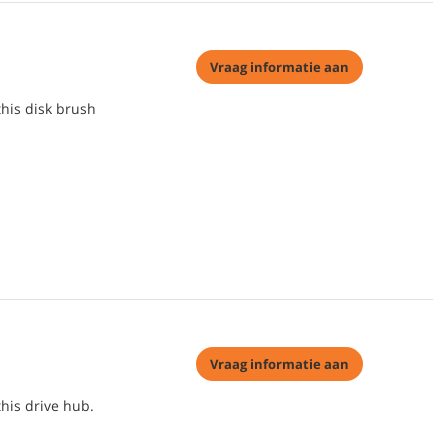
Vraag informatie aan
this disk brush
Vraag informatie aan
his drive hub.