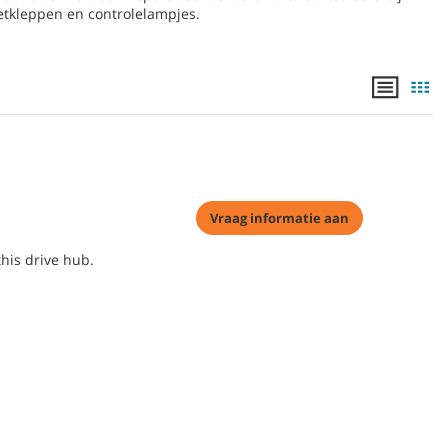
etkleppen en controlelampjes.
Vraag informatie aan
his drive hub.