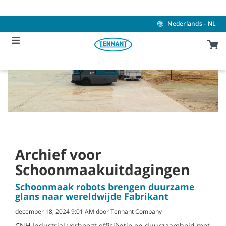
Skip
Skip
to
to
content
navigation
Nederlands - NL
menu
Archief voor
Schoonmaakuitdagingen
Schoonmaak robots brengen duurzame
glans naar wereldwijde Fabrikant
december 18, 2024 9:01 AM door Tennant Company
CNH Industrial verhoogt efficiëntie en duurzaamheid met