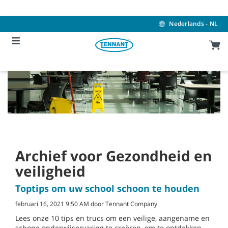
Skip
Skip
to
to
content
navigation
Nederlands - NL
menu
Archief voor Gezondheid en
veiligheid
Toptips om uw school schoon te houden
februari 16, 2021 9:50 AM door Tennant Company
Lees onze 10 tips en trucs om een veilige, aangename en
schone onderwijservaring te creëren, om te ontdekken