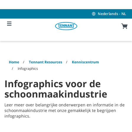
Skip
Skip
to
to
content
navigation
Nederlands - NL
menu
Home
Tennant Resources
Kenniscentrum
Infographics
Infographics voor de
schoonmaakindustrie
Leer meer over belangrijke onderwerpen en informatie in de
schoonmaakindustrie met onze gemakkelijk te begrijpen
infographics.