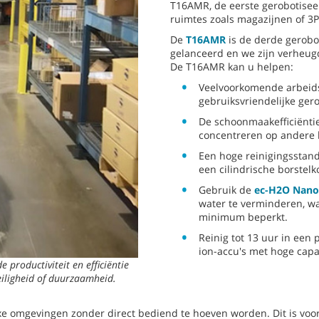
T16AMR, de eerste gerobotisee
ruimtes zoals magazijnen of 3PL
De
T16AMR
is de
derde gerobo
gelanceerd en we zijn verheug
De T16AMR kan u helpen:
Veelvoorkomende arbeidsu
gebruiksvriendelijke ge
De schoonmaakefficiëntie
concentreren op andere
Een hoge reinigingsstan
een cilindrische borstelk
Gebruik de
ec-H2O Nano
water te verminderen, wa
minimum beperkt.
Reinig tot 13 uur in een
ion-accu's met hoge capac
roductiviteit en efficiëntie
eiligheid of duurzaamheid.
e omgevingen zonder direct bediend te hoeven worden. Dit is voo