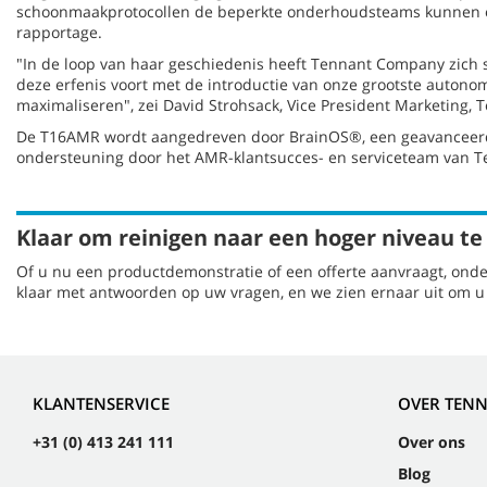
schoonmaakprotocollen de beperkte onderhoudsteams kunnen over
rapportage.
"In de loop van haar geschiedenis heeft Tennant Company zich 
deze erfenis voort met de introductie van onze grootste auto
maximaliseren", zei David Strohsack, Vice President Marketing,
De T16AMR wordt aangedreven door BrainOS®, een geavanceerd p
ondersteuning door het AMR-klantsucces- en serviceteam van Ten
Klaar om reinigen naar een hoger niveau te 
Of u nu een productdemonstratie of een offerte aanvraagt, onde
klaar met antwoorden op uw vragen, en we zien ernaar uit om u t
KLANTENSERVICE
OVER TEN
+31 (0) 413 241 111
Over ons
Blog