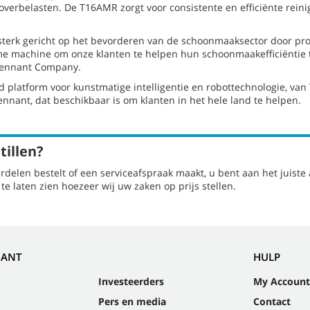
belasten. De T16AMR zorgt voor consistente en efficiënte reinig
sterk gericht op het bevorderen van de schoonmaaksector door pro
nome machine om onze klanten te helpen hun schoonmaakefficiënti
 Tennant Company.
latform voor kunstmatige intelligentie en robottechnologie, van
nant, dat beschikbaar is om klanten in het hele land te helpen.
tillen?
rdelen bestelt of een serviceafspraak maakt, u bent aan het juist
e laten zien hoezeer wij uw zaken op prijs stellen.
NANT
HULP
Investeerders
My Account
Pers en media
Contact