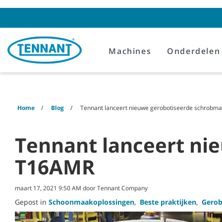
Skip
Skip
to
to
content
navigation
menu
Machines
Onderdelen
Home
Blog
Tennant lanceert nieuwe gerobotiseerde schrobm
Tennant lanceert ni
T16AMR
maart 17, 2021 9:50 AM door Tennant Company
Gepost in
Schoonmaakoplossingen
,
Beste praktijken
,
Gerob