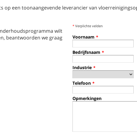
ts op een toonaangevende leverancier van vloerreinigingsop
*
Verplichte velden
n onderhoudsprogramma wilt
Voornaam
gen, beantwoorden we graag
*
Bedrijfsnaam
*
Industrie
*
Telefoon
*
Opmerkingen