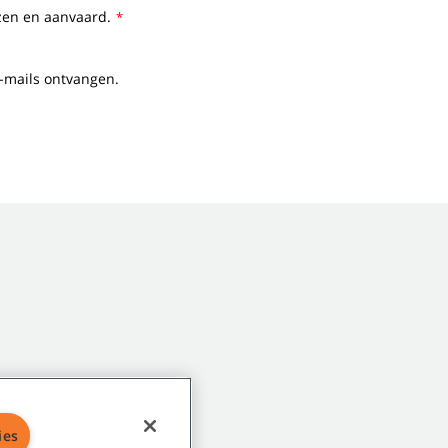
ezen en aanvaard.
*
e-mails ontvangen.
ies