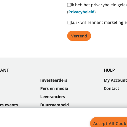
Ik heb het privacybeleid gel
(
Privacybeleid
)
Ja, ik wil Tennant marketing 
NANT
HULP
Investeerders
My Account
Pers en media
Contact
Leveranciers
rs events
Duurzaamheid
Accept All Cook