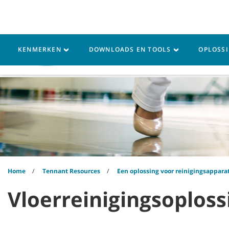
Skip
Skip
to
to
content
navigation
menu
KENMERKEN
DOWNLOADS EN TOOLS
OPLOSS
Machines
Onderdelen
Home
Tennant Resources
Een oplossing voor reinigingsapparat
Vloerreinigingsoploss