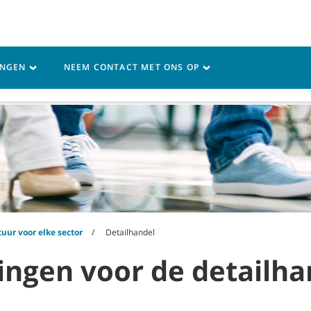
My Account inloggen / 
INGEN
NEEM CONTACT MET ONS OP
Service
Resources
uur voor elke sector
Detailhandel
ingen voor de detailha