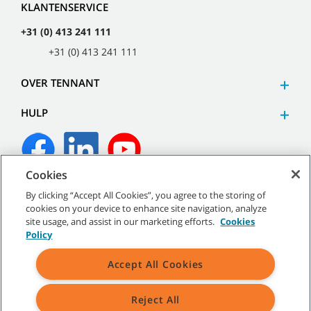
KLANTENSERVICE
+31 (0) 413 241 111
+31 (0) 413 241 111
OVER TENNANT
HULP
Cookies
©
2026
Tennant Company. Alle rechten voorbehouden.
By clicking “Accept All Cookies”, you agree to the storing of
cookies on your device to enhance site navigation, analyze
site usage, and assist in our marketing efforts.
Cookies
Policy
Sitemap
|
Algemeen beleid
|
Gebruiksvoorwaarden
|
Accept All Cookies
Verkoopvoorwaarden
Reject All
Alle aangegeven handelsmerken en logo's van Tennant zijn