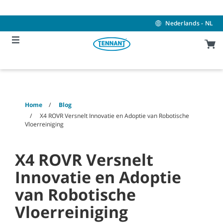
Skip
Skip
to
to
content
navigation
Nederlands - NL
menu
Home
Blog
X4 ROVR Versnelt Innovatie en Adoptie van Robotische
Vloerreiniging
X4 ROVR Versnelt
Innovatie en Adoptie
van Robotische
Vloerreiniging