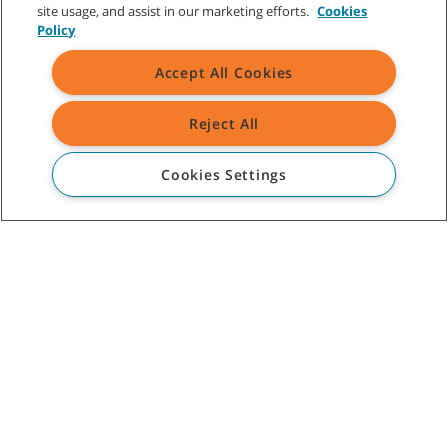
site usage, and assist in our marketing efforts.
Cookies
Policy
Accept All Cookies
KLANTENSERVICE
Reject All
+31 (0) 413 241 111
Cookies Settings
+31 (0) 413 241 111
OVER TENNANT
HULP
©
2026
Tennant Company. Alle rechten voorbehouden.