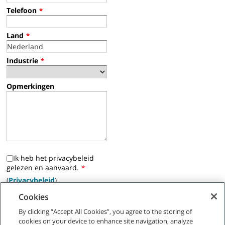
Telefoon
*
Land
*
Industrie
*
Opmerkingen
Ik heb het privacybeleid
gelezen en aanvaard.
*
(
Privacybeleid
)
Cookies
Ja, ik wil Tennant marketing
e-mails ontvangen.
By clicking “Accept All Cookies”, you agree to the storing of
cookies on your device to enhance site navigation, analyze