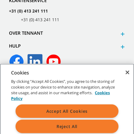
KLANTENSERVICE
+31 (0) 413 241 111
+31 (0) 413 241 111
OVER TENNANT
HULP
Cookies
©
2026
Tennant Company. Alle rechten voorbehouden.
By clicking “Accept All Cookies”, you agree to the storing of
cookies on your device to enhance site navigation, analyze
site usage, and assist in our marketing efforts.
Cookies
Policy
Sitemap
|
Algemeen beleid
|
Gebruiksvoorwaarden
|
Accept All Cookies
Verkoopvoorwaarden
Reject All
Alle aangegeven handelsmerken en logo's van Tennant zijn
eigendom van Tennant Company en/of haar gelieerde of