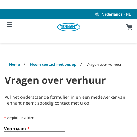
Skip
Skip
to
to
content
navigation
Nederlands - NL
menu
Home
Neem contact met ons op
Vragen over verhuur
Vragen over verhuur
Vul het onderstaande formulier in en een medewerker van
Tennant neemt spoedig contact met u op.
*
Verplichte velden
Voornaam
*