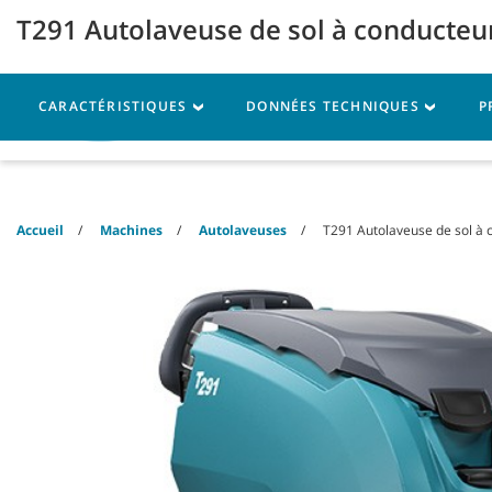
Skip
Skip
T291 Autolaveuse de sol à conducte
to
to
content
navigation
menu
CARACTÉRISTIQUES
DONNÉES TECHNIQUES
P
Machines
Pièces
Se
Accueil
Machines
Autolaveuses
T291 Autolaveuse de sol à