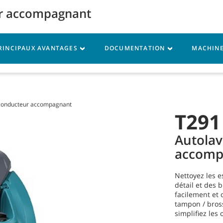
ur accompagnant
Connexion de Mon 
RINCIPAUX AVANTAGES
DOCUMENTATION
MACHINE
rvice
Ressources
 conducteur accompagnant
T291
Autolav
accomp
Nettoyez les e
détail et des 
facilement et
tampon / bross
simplifiez les