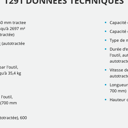
T291 DONNÉES TECHNIQUES
550 mm tractee
Capacité 
usqu’à 2697 m²
Capacité 
tractée)
Type de 
g (autotractée
Durée d’e
l'outil, 
autotract
r l'outil,
Vitesse d
qu’à 35,4 kg
autotract
Longueur
700 mm)
'outil,
Hauteur 
m (700 mm
totractée), 600