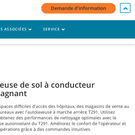
Demande d'information
compte / Inscrivez-vous
Contactez-nous
Français - FR
S ASSOCIÉES
SERVICE
Panier
euse de sol à conducteur
agnant
spaces difficiles d'accès des hôpitaux, des magasins de vente au
bureaux avec l'autolaveuse à marche arrière T291. Utilisez
 obtenez des performances de nettoyage optimales avec le
e autonivelant du T291. Améliorez le confort de l'opérateur et
 opérations grâce à des commandes intuitives.