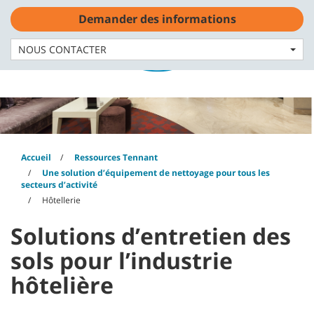
Skip
Skip
Demander des informations
to
to
content
navigation
Français - FR
menu
NOUS CONTACTER
Accueil
Ressources Tennant
Une solution d’équipement de nettoyage pour tous les
secteurs d’activité
Hôtellerie
Solutions d’entretien des
sols pour l’industrie
hôtelière