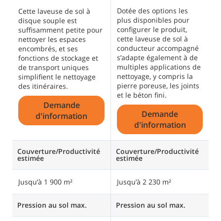
s
Dotée des options les
d
Cette laveuse de sol à
plus disponibles pour
e
disque souple est
configurer le produit,
g
suffisamment petite pour
cette laveuse de sol à
r
nettoyer les espaces
conducteur accompagné
encombrés, et ses
s’adapte également à de
fonctions de stockage et
multiples applications de
de transport uniques
nettoyage, y compris la
simplifient le nettoyage
pierre poreuse, les joints
des itinéraires.
et le béton fini.
Demande
Demande
d'information
d'information
Couverture/Productivité
Couverture/Productivité
C
estimée
estimée
e
Jusqu’à 1 900 m²
Jusqu’à 2 230 m²
J
Pression au sol max.
Pression au sol max.
P