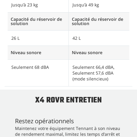
Jusqu’à 23 kg
Jusqu’à 49 kg
J
Capacité du réservoir de
Capacité du réservoir de
Ca
solution
solution
s
26 L
42 L
7
Niveau sonore
Niveau sonore
N
Seulement 68 dBA
Seulement 66,4 dBA,
Seulement 57,6 dBA
(mode silencieux)
X4 ROVR ENTRETIEN
Restez opérationnels
Maintenez votre équipement Tennant à son niveau
de rendement maximal, limitez les temps d’arrêt et