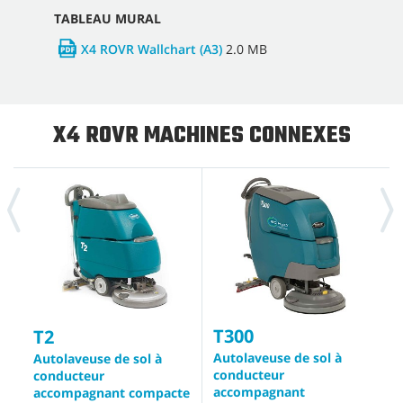
TABLEAU MURAL
X4 ROVR Wallchart (A3)
2.0 MB
X4 ROVR MACHINES CONNEXES
T300
T2
Autolaveuse de sol à
A
Autolaveuse de sol à
conducteur
conducteur
B
accompagnant
accompagnant compacte