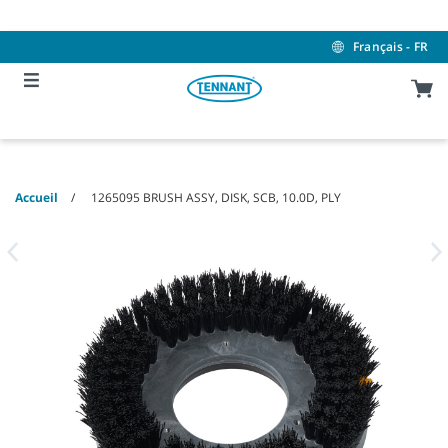
Skip
Skip
to
to
content
navigation
Français - FR
menu
Accueil
1265095 BRUSH ASSY, DISK, SCB, 10.0D, PLY