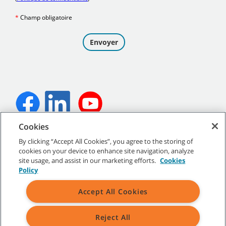
Cookies
©
2026
Tennant Company. Tous droits réservés.
By clicking “Accept All Cookies”, you agree to the storing of
cookies on your device to enhance site navigation, analyze
site usage, and assist in our marketing efforts.
Cookies
Policy
Plan du site
|
Politiques générales
|
Conditions d’utilisation
|
Conditions de vente
Accept All Cookies
Toutes les marques de commerce et tous les logos de Tennant
Reject All
indiqués sont la propriété de Tennant Company et/ou de ses