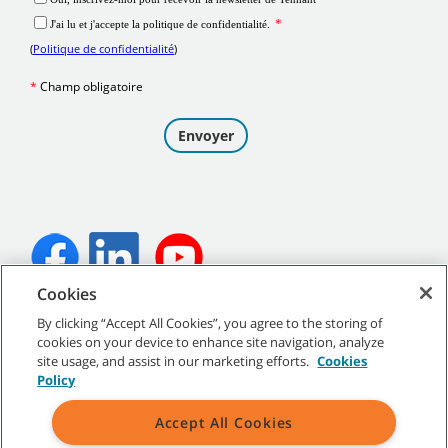
Cookies
©
2026
Tennant Company. Tous droits réservés.
By clicking “Accept All Cookies”, you agree to the storing of
cookies on your device to enhance site navigation, analyze
site usage, and assist in our marketing efforts.
Cookies
Policy
Plan du site
|
Politiques générales
|
Conditions d’utilisation
|
Accept All Cookies
Conditions de vente