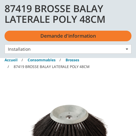
Skip
Skip
87419 BROSSE BALAY
to
to
content
navigation
Français - FR
LATERALE POLY 48CM
menu
Demande d'information
Installation
Accueil
Consommables
Brosses
87419 BROSSE BALAY LATERALE POLY 48CM