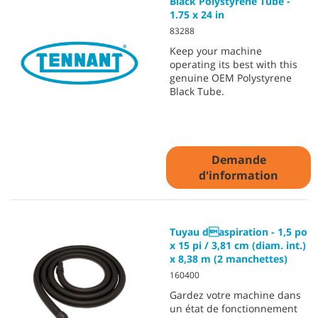
Black Polystyrene Tube -
1.75 x 24 in
83288
Keep your machine
operating its best with this
genuine OEM Polystyrene
Black Tube.
Demande
d'information
Tuyau daspiration - 1,5 po
x 15 pi / 3,81 cm (diam. int.)
x 8,38 m (2 manchettes)
160400
Gardez votre machine dans
un état de fonctionnement