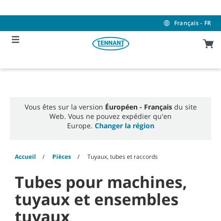
Skip
Skip
to
to
content
navigation
Français - FR
menu
Vous êtes sur la version
Éuropéen - Français
du site
Web. Vous ne pouvez expédier qu'en
Europe.
Changer la région
Accueil
Pièces
Tuyaux, tubes et raccords
Tubes pour machines,
tuyaux et ensembles
tuyaux