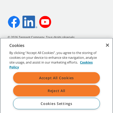
©
2026
Tennant Company. Tous droits réservés.
Cookies
By clicking “Accept All Cookies”, you agree to the storing of
cookies on your device to enhance site navigation, analyze
Plan du site
|
Politiques générales
|
Conditions d’utilisation
|
site usage, and assist in our marketing efforts.
Cookies
Conditions de vente
Policy
Accept All Cookies
Reject All
Toutes les marques de commerce et tous les logos de Tennant
indiqués sont la propriété de Tennant Company et/ou de ses
sociétés affiliées ou filiales.
Cookies Settings