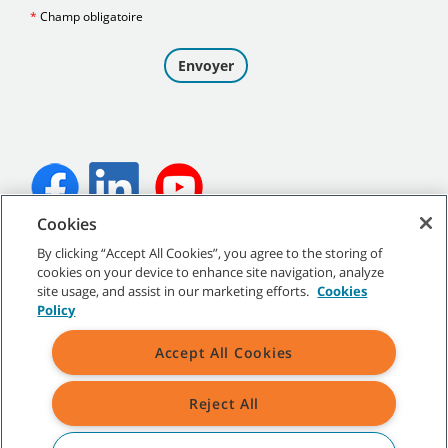
Cookies
©
2026
Tennant Company. Tous droits réservés.
By clicking “Accept All Cookies”, you agree to the storing of
cookies on your device to enhance site navigation, analyze
site usage, and assist in our marketing efforts.
Cookies
Policy
Plan du site
|
Politiques générales
|
Conditions d’utilisation
|
Accept All Cookies
Conditions de vente
Reject All
Toutes les marques de commerce et tous les logos de Tennant
indiqués sont la propriété de Tennant Company et/ou de ses
sociétés affiliées ou filiales.