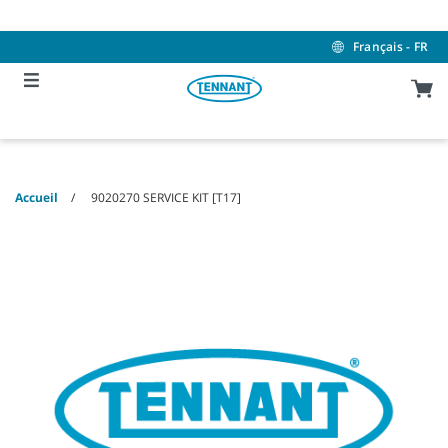
Skip
Skip
to
to
content
navigation
Français - FR
menu
Accueil
9020270 SERVICE KIT [T17]