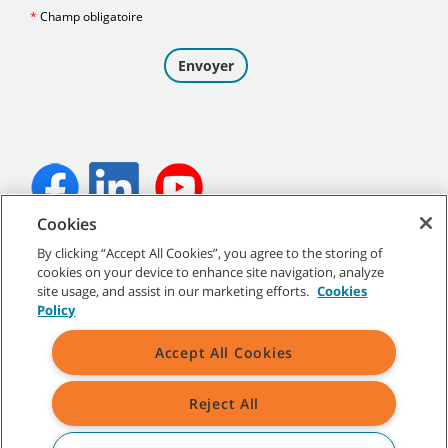
Cookies
©
2026
Tennant Company. Tous droits réservés.
By clicking “Accept All Cookies”, you agree to the storing of
cookies on your device to enhance site navigation, analyze
site usage, and assist in our marketing efforts.
Cookies
Policy
Plan du site
|
Politiques générales
|
Conditions d’utilisation
|
Accept All Cookies
Conditions de vente
Reject All
Toutes les marques de commerce et tous les logos de Tennant
indiqués sont la propriété de Tennant Company et/ou de ses
sociétés affiliées ou filiales.