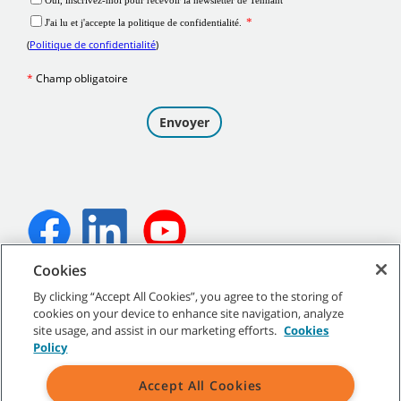
Cookies
©
2026
Tennant Company. Tous droits réservés.
By clicking “Accept All Cookies”, you agree to the storing of
cookies on your device to enhance site navigation, analyze
site usage, and assist in our marketing efforts.
Cookies
Policy
Plan du site
|
Politiques générales
|
Conditions d’utilisation
|
Accept All Cookies
Conditions de vente