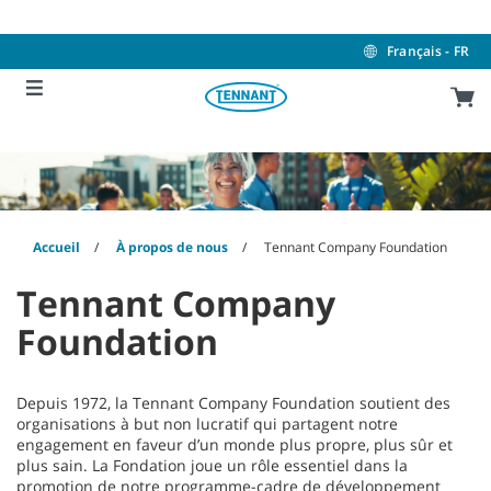
Skip
Skip
to
to
content
navigation
Français - FR
menu
Accueil
À propos de nous
Tennant Company Foundation
Tennant Company
Foundation
Depuis 1972, la Tennant Company Foundation soutient des
organisations à but non lucratif qui partagent notre
engagement en faveur d’un monde plus propre, plus sûr et
plus sain. La Fondation joue un rôle essentiel dans la
promotion de notre programme-cadre de développement