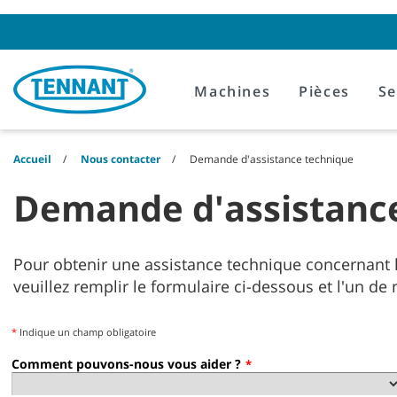
Skip
Skip
to
to
content
navigation
menu
Machines
Pièces
Se
Accueil
Nous contacter
Demande d'assistance technique
Demande d'assistanc
Pour obtenir une assistance technique concernant le
veuillez remplir le formulaire ci-dessous et l'un de
*
Indique un champ obligatoire
Comment pouvons-nous vous aider ?
*