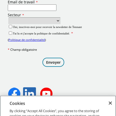
Cookies
©
2026
Tennant Company. Tous droits réservés.
By clicking “Accept All Cookies”, you agree to the storing of
cookies on your device to enhance site navigation, analyze