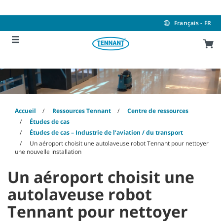
Skip
Skip
to
to
content
navigation
Français - FR
menu
Accueil
Ressources Tennant
Centre de ressources
Études de cas
Études de cas – Industrie de l’aviation / du transport
Un aéroport choisit une autolaveuse robot Tennant pour nettoyer
une nouvelle installation
Un aéroport choisit une
autolaveuse robot
Tennant pour nettoyer