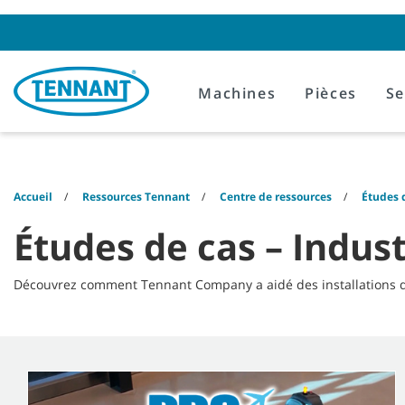
Skip
Skip
to
to
content
navigation
menu
Machines
Pièces
Se
Accueil
Ressources Tennant
Centre de ressources
Études 
Études de cas – Indust
Découvrez comment Tennant Company a aidé des installations de l