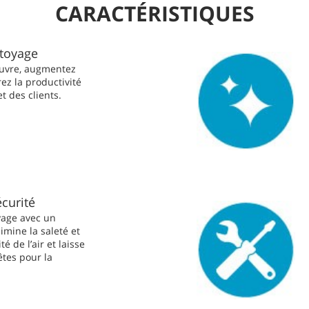
CARACTÉRISTIQUES
ttoyage
œuvre, augmentez
rez la productivité
et des clients.
écurité
yage avec un
mine la saleté et
té de l’air et laisse
êtes pour la