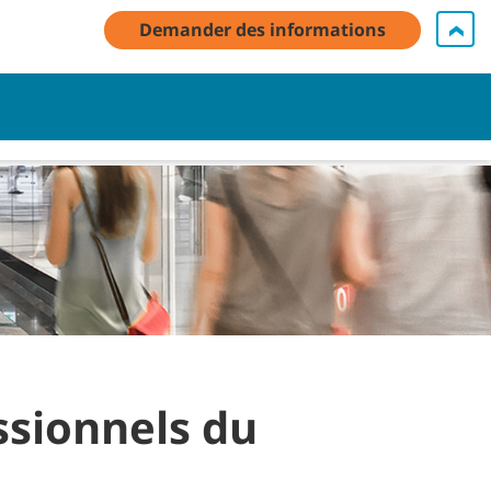
Demander des informations
compte / Inscrivez-vous
Contactez-nous
Français - FR
Panier
essionnels du