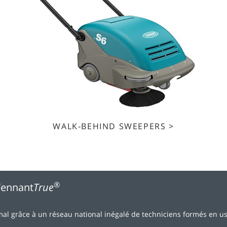
WALK-BEHIND SWEEPERS >
®
 Tennant
True
l grâce à un réseau national inégalé de techniciens formés en us