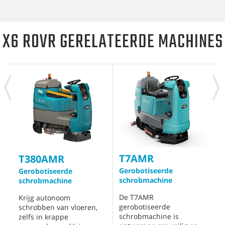
X6 ROVR GERELATEERDE MACHINES
T7AMR
T
T380AMR
Gerobotiseerde
A
Gerobotiseerde
schrobmachine
s
schrobmachine
De T7AMR
L
Krijg autonoom
gerobotiseerde
s
schrobben van vloeren,
schrobmachine is
w
zelfs in krappe