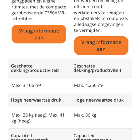
ontworpen om veilig en
k
gangpaden en kleine
efficiënt rond
e
ruimtes, met de compacte
werknemers te reinigen
e
gerobotiseerde T380AMR-
en obstakels in complexe,
p
schrobber.
alledaagse omgevingen
f
Vraag informatie
te vermijden.
aan
Vraag informatie
aan
Geschatte
Geschatte
G
dekking/productiviteit
dekking/productiviteit
de
Max. 3.106 m²
Max. 4.250 m²
M
Hoge neerwaartse druk
Hoge neerwaartse druk
H
Max. 28 kg (laag), Max. 41
Max. 86 kg
M
kg (hoog)
4
Capaciteit
Capaciteit
Ca
schoonwatertank
schoonwatertank
s