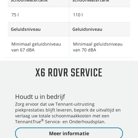
75 l
110 l
1
Geluidsniveau
Geluidsniveau
G
Minimaal geluidsniveau
Minimaal geluidsniveau
M
van 67 dBA
van 70 dBA
v
X6 ROVR SERVICE
Houdt u in bedrijf
Zorg ervoor dat uw Tennant-uitrusting
piekprestaties blijft leveren, beperk de uitvaltijd en
verlaag uw totale schoonmaakkosten met een
®
Tennant
True
Service- en Onderhoudsplan.
Meer informatie