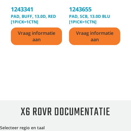
1243341
1243655
1
PAD, BUFF, 13.0D, RED
PAD, SCB, 13.0D BLU
P
[1PICK=1CTN]
[1PICK=1CTN]
B
Vraag informatie
Vraag informatie
aan
aan
X6 ROVR DOCUMENTATIE
Selecteer regio en taal