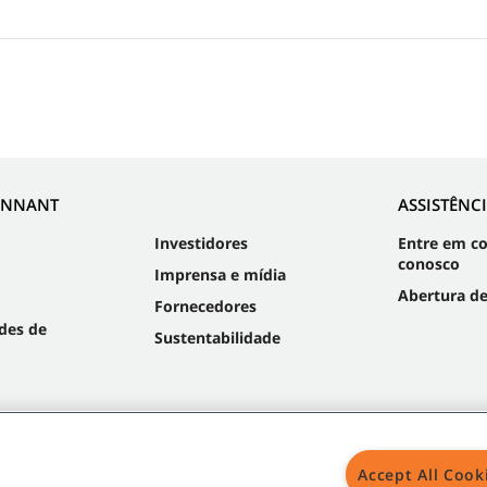
ENNANT
ASSISTÊNC
Investidores
Entre em c
conosco
Imprensa e mídia
Abertura d
Fornecedores
des de
Sustentabilidade
Accept All Cook