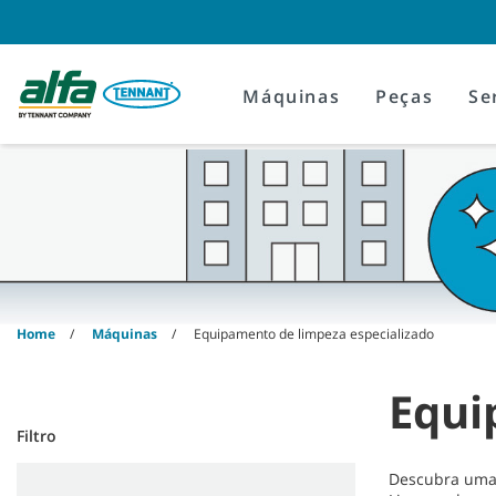
Skip
Skip
to
to
content
navigation
menu
Máquinas
Peças
Se
Home
Máquinas
Equipamento de limpeza especializado
Equi
Filtro
Descubra uma 