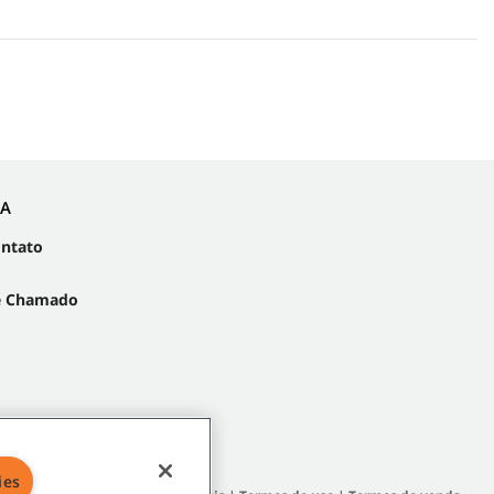
IA
ontato
e Chamado
ies