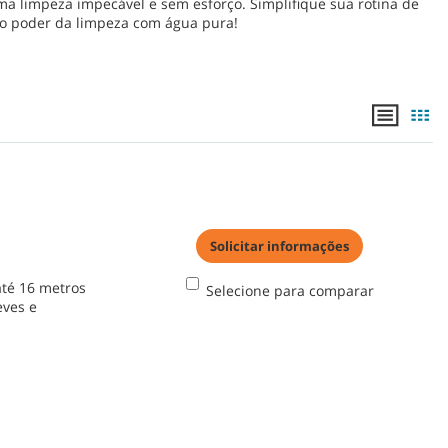
uma limpeza impecável e sem esforço. Simplifique sua rotina de
a o poder da limpeza com água pura!
Solicitar informações
até 16 metros
Selecione para comparar
eves e