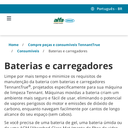
Skip
Skip
to
to
Português - BR
content
navigation
menu
Home
Compre peças e consumíveis TennantTrue
Consumíveis
Baterias e carregadores
Baterias e carregadores
Limpe por mais tempo e minimize os requisitos de
manutenção da bateria com baterias e carregadores
®
Tennant
True
, projetados especificamente para sua máquina
de limpeza Tennant. Máquinas movidas a bateria criam um
ambiente mais seguro e fácil de usar, eliminando o potencial
de vapores perigosos do motor e emissões de dióxido de
carbono, enquanto navegam facilmente por cantos de longo
alcance do seu espaço (sem cabos).
Se você precisa de uma bateria de gel, uma bateria úmida ou
de uma AGM [Absorbed Glass Mat (manta de fibra de vidro