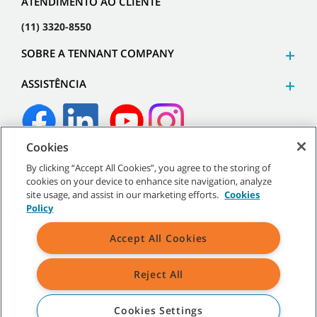
ATENDIMENTO AO CLIENTE
(11) 3320-8550
SOBRE A TENNANT COMPANY
ASSISTÊNCIA
Cookies
©
2026
Tennant Company. Todos os direitos reservados.
By clicking “Accept All Cookies”, you agree to the storing of
cookies on your device to enhance site navigation, analyze
site usage, and assist in our marketing efforts.
Cookies
Policy
Mapa do site
|
Políticas gerais
|
Termos de uso
|
Termos de
Accept All Cookies
venda
Reject All
Todos os logotipos e marcas registradas mencionados são
propriedade exclusiva da Tennant Company e/ou de suas afiliadas
ou subsidiárias.
Cookies Settings