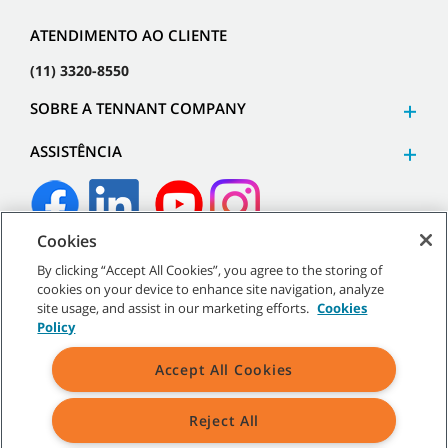
ATENDIMENTO AO CLIENTE
(11) 3320-8550
SOBRE A TENNANT COMPANY
ASSISTÊNCIA
Cookies
©
2026
Tennant Company. Todos os direitos reservados.
By clicking “Accept All Cookies”, you agree to the storing of
cookies on your device to enhance site navigation, analyze
site usage, and assist in our marketing efforts.
Cookies
Policy
Mapa do site
|
Políticas gerais
|
Termos de uso
|
Termos de
Accept All Cookies
venda
Reject All
Todos os logotipos e marcas registradas mencionados são
propriedade exclusiva da Tennant Company e/ou de suas afiliadas