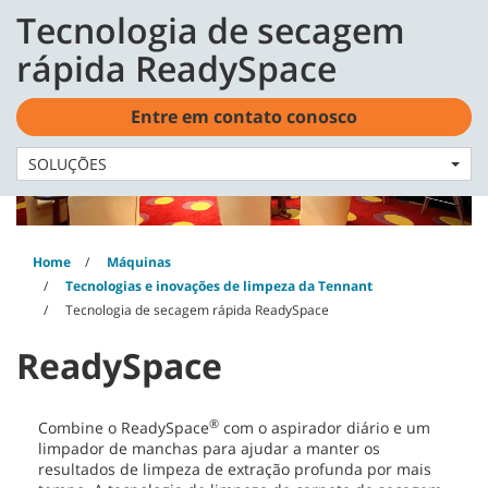
Skip
Skip
Tecnologia de secagem
to
to
Português - BR
content
navigation
rápida ReadySpace
menu
Entre em contato conosco
SOLUÇÕES
Home
Máquinas
Tecnologias e inovações de limpeza da Tennant
Tecnologia de secagem rápida ReadySpace
ReadySpace
®
Combine o ReadySpace
com o aspirador diário e um
limpador de manchas para ajudar a manter os
resultados de limpeza de extração profunda por mais