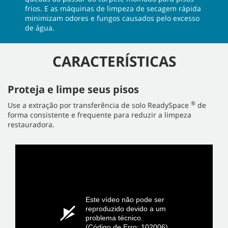
frios. E as máquinas de limpeza de secagem rápida
minimizam odores e fungos causados pelo excesso
de água.
CARACTERÍSTICAS
Proteja e limpe seus pisos
®
Use a extração por transferência de solo ReadySpace
de
forma consistente e frequente para reduzir a limpeza
restauradora.
Este vídeo não pode ser
reproduzido devido a um
problema técnico.
(Código de Erro: 102006)