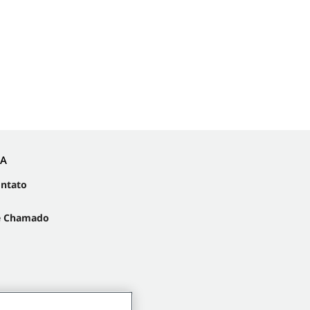
IA
ontato
e Chamado