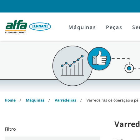
Skip
Skip
to
to
content
navigation
menu
Máquinas
Peças
Se
Home
Máquinas
Varredeiras
Varredeiras de operação a pé
Varred
Filtro