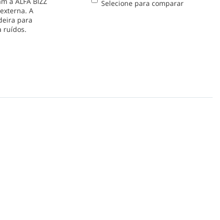
nam a ALFA BIZZ
Selecione para comparar
externa. A
deira para
 ruídos.