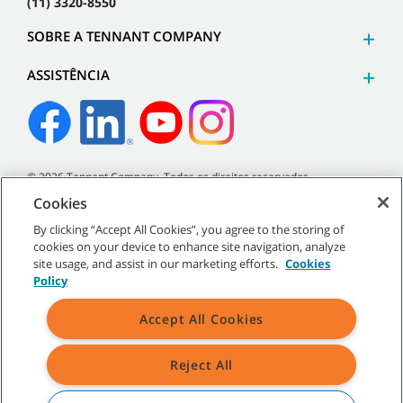
(11) 3320-8550
SOBRE A TENNANT COMPANY
ASSISTÊNCIA
©
2026
Tennant Company. Todos os direitos reservados.
Cookies
By clicking “Accept All Cookies”, you agree to the storing of
cookies on your device to enhance site navigation, analyze
Mapa do site
|
Políticas gerais
|
Termos de uso
|
Termos de
site usage, and assist in our marketing efforts.
Cookies
venda
Policy
Accept All Cookies
Todos os logotipos e marcas registradas mencionados são
propriedade exclusiva da Tennant Company e/ou de suas afiliadas
ou subsidiárias.
Reject All