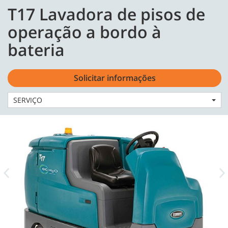
Skip
Skip
T17 Lavadora de pisos de
to
to
Português - BR
content
navigation
operação a bordo à
menu
bateria
Solicitar informações
Home
Máquinas
Lavadoras
SERVIÇO
T17 Lavadora de pisos de operação a bordo à bateria