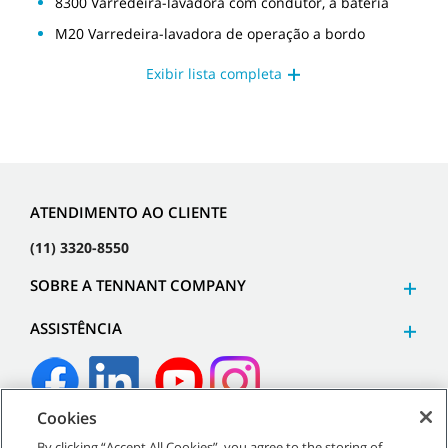
8300 Varredeira-lavadora com condutor, à bateria
M20 Varredeira-lavadora de operação a bordo
Exibir lista completa
ATENDIMENTO AO CLIENTE
(11) 3320-8550
SOBRE A TENNANT COMPANY
ASSISTÊNCIA
Cookies
©
2026
Tennant Company. Todos os direitos reservados.
By clicking “Accept All Cookies”, you agree to the storing of