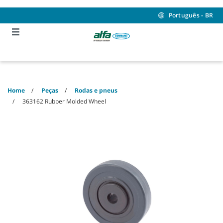
Skip
Skip
to
to
Português - BR
content
navigation
menu
Home
Peças
Rodas e pneus
363162 Rubber Molded Wheel