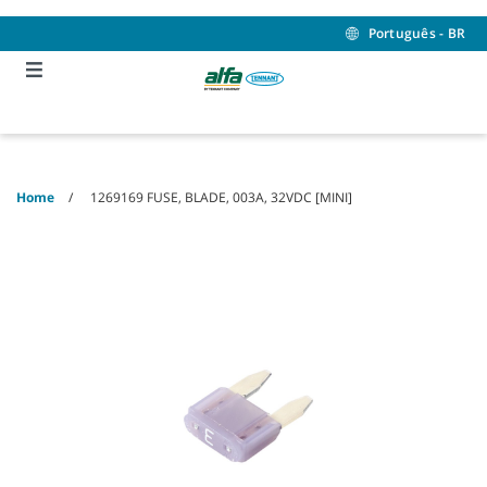
Skip
Skip
to
to
Português - BR
content
navigation
menu
Home
1269169 FUSE, BLADE, 003A, 32VDC [MINI]