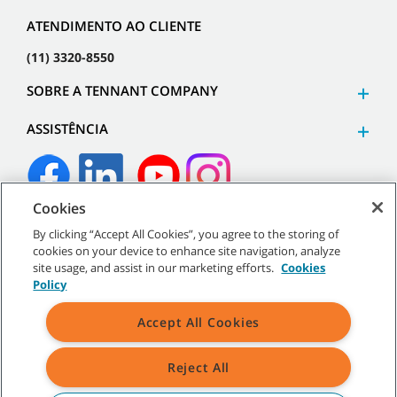
ATENDIMENTO AO CLIENTE
(11) 3320-8550
SOBRE A TENNANT COMPANY
ASSISTÊNCIA
Cookies
©
2026
Tennant Company. Todos os direitos reservados.
By clicking “Accept All Cookies”, you agree to the storing of
cookies on your device to enhance site navigation, analyze
site usage, and assist in our marketing efforts.
Cookies
Policy
Mapa do site
|
Políticas gerais
|
Termos de uso
|
Termos de
Accept All Cookies
venda
Reject All
Todos os logotipos e marcas registradas mencionados são
propriedade exclusiva da Tennant Company e/ou de suas afiliadas