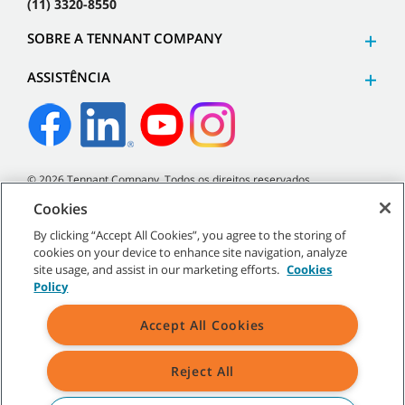
(11) 3320-8550
SOBRE A TENNANT COMPANY
ASSISTÊNCIA
©
2026
Tennant Company. Todos os direitos reservados.
Cookies
By clicking “Accept All Cookies”, you agree to the storing of
cookies on your device to enhance site navigation, analyze
Mapa do site
|
Políticas gerais
|
Termos de uso
|
Termos de
site usage, and assist in our marketing efforts.
Cookies
venda
Policy
Accept All Cookies
Reject All
Todos os logotipos e marcas registradas mencionados são
propriedade exclusiva da Tennant Company e/ou de suas afiliadas