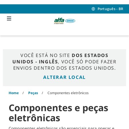
Skip
Skip
to
to
Português - BR
content
navigation
menu
VOCÊ ESTÁ NO SITE
DOS ESTADOS
UNIDOS - INGLÊS
, VOCÊ SÓ PODE FAZER
ENVIOS DENTRO DOS ESTADOS UNIDOS.
ALTERAR LOCAL
Home
Peças
Componentes eletrônicos
Componentes e peças
eletrônicas
Componentes eletrônicos são essenciais para operar e