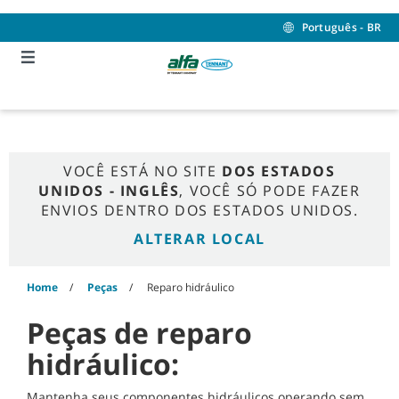
Skip
Skip
to
to
Português - BR
content
navigation
menu
VOCÊ ESTÁ NO SITE
DOS ESTADOS
UNIDOS - INGLÊS
, VOCÊ SÓ PODE FAZER
ENVIOS DENTRO DOS ESTADOS UNIDOS.
ALTERAR LOCAL
Home
Peças
Reparo hidráulico
Peças de reparo
hidráulico:
Mantenha seus componentes hidráulicos operando sem