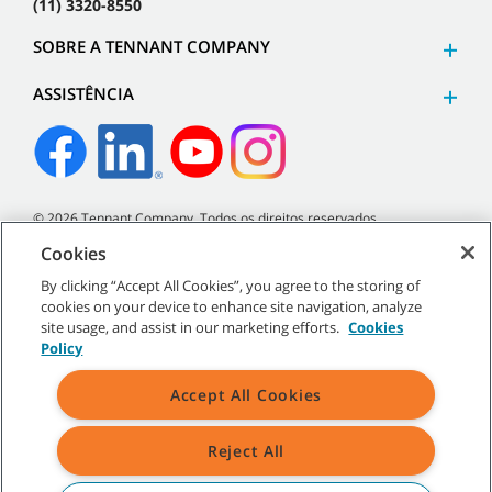
(11) 3320-8550
SOBRE A TENNANT COMPANY
ASSISTÊNCIA
©
2026
Tennant Company. Todos os direitos reservados.
Cookies
By clicking “Accept All Cookies”, you agree to the storing of
cookies on your device to enhance site navigation, analyze
Mapa do site
|
Políticas gerais
|
Termos de uso
|
Termos de
site usage, and assist in our marketing efforts.
Cookies
venda
Policy
Accept All Cookies
Reject All
Todos os logotipos e marcas registradas mencionados são
propriedade exclusiva da Tennant Company e/ou de suas afiliadas