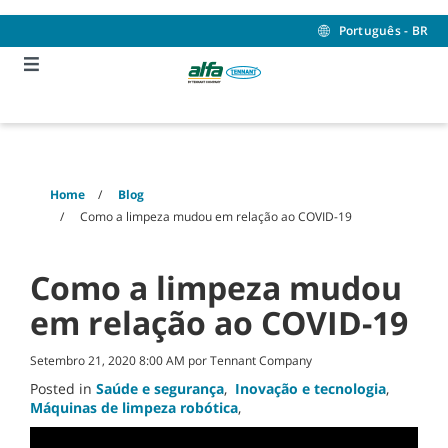
Skip
Skip
to
to
Português - BR
content
navigation
menu
Home
Blog
Como a limpeza mudou em relação ao COVID-19
Como a limpeza mudou
em relação ao COVID-19
Setembro 21, 2020 8:00 AM por Tennant Company
Posted in
Saúde e segurança
,
Inovação e tecnologia
,
Máquinas de limpeza robótica
,