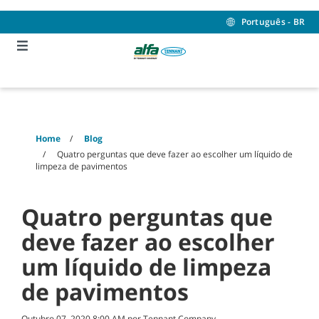
Skip
Skip
to
to
Português - BR
content
navigation
menu
Home
Blog
Quatro perguntas que deve fazer ao escolher um líquido de
limpeza de pavimentos
Quatro perguntas que
deve fazer ao escolher
um líquido de limpeza
de pavimentos
Outubro 07, 2020 8:00 AM por Tennant Company