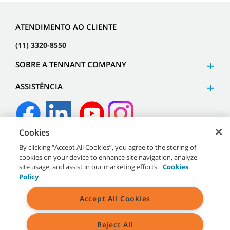
ATENDIMENTO AO CLIENTE
(11) 3320-8550
SOBRE A TENNANT COMPANY
ASSISTÊNCIA
Cookies
©
2026
Tennant Company. Todos os direitos reservados.
By clicking “Accept All Cookies”, you agree to the storing of
cookies on your device to enhance site navigation, analyze
site usage, and assist in our marketing efforts.
Cookies
Policy
Mapa do site
|
Políticas gerais
|
Termos de uso
|
Termos de
Accept All Cookies
venda
Reject All
Todos os logotipos e marcas registradas mencionados são