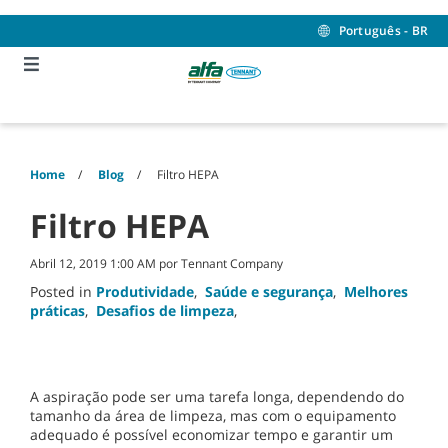
Skip
Skip
to
to
Português - BR
content
navigation
menu
Home
Blog
Filtro HEPA
Filtro HEPA
Abril 12, 2019 1:00 AM por Tennant Company
Posted in
Produtividade
,
Saúde e segurança
,
Melhores
práticas
,
Desafios de limpeza
,
A aspiração pode ser uma tarefa longa, dependendo do
tamanho da área de limpeza, mas com o equipamento
adequado é possível economizar tempo e garantir um