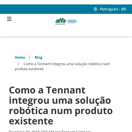
Skip
Skip
to
to
Português - BR
content
navigation
menu
Home
Blog
Como a Tennant integrou uma solução robótica num
produto existente
Como a Tennant
integrou uma solução
robótica num produto
existente
Fevereiro 20, 2019 7:50 AM por Tennant Company