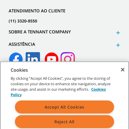
ATENDIMENTO AO CLIENTE
(11) 3320-8550
SOBRE A TENNANT COMPANY
ASSISTÊNCIA
Cookies
©
2026
Tennant Company. Todos os direitos reservados.
By clicking “Accept All Cookies”, you agree to the storing of
cookies on your device to enhance site navigation, analyze
site usage, and assist in our marketing efforts.
Cookies
Policy
Mapa do site
|
Políticas gerais
|
Termos de uso
|
Termos de
Accept All Cookies
venda
Reject All
Todos os logotipos e marcas registradas mencionados são
propriedade exclusiva da Tennant Company e/ou de suas afiliadas