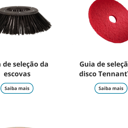
 de seleção da
Guia de seleç
escovas
disco Tennant
Saiba mais
Saiba mais