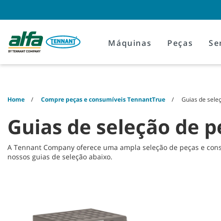
Skip
Skip
to
to
content
navigation
menu
Máquinas
Peças
Se
Home
Compre peças e consumíveis TennantTrue
Guias de sele
Guias de seleção de 
A Tennant Company oferece uma ampla seleção de peças e consu
nossos guias de seleção abaixo.