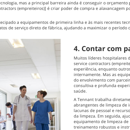
tecnologia, mas a principal barreira ainda é conseguir o orçamento
ntractors (empreiteiros)] é criar poder de compra e alavancagem 
cipado a equipamentos de primeira linha e às mais recentes tecno
tos de serviço direto de fábrica, ajudando a maximizar o período
4. Contar com p
Muitos líderes hospitalares 
service contractors (empreit
experiência, enquanto outro
internamente. Mas as equipe
do envolvimento com parceir
consultiva e profunda experi
saúde.
A Tennant trabalha diretamen
abrangentes de limpeza de in
lacunas de pessoal e recurs
da limpeza. Em seguida, ajud
equipamento de limpeza de p
treinamento robustos e instr