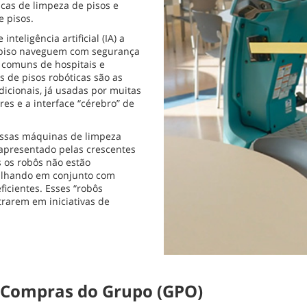
cas de limpeza de pisos e
e pisos.
teligência artificial (IA) a
 piso naveguem com segurança
 comuns de hospitais e
s de pisos robóticas são as
icionais, já usadas por muitas
s e a interface “cérebro” de
 essas máquinas de limpeza
 apresentado pelas crescentes
 os robôs não estão
abalhando em conjunto com
icientes. Esses “robôs
rarem em iniciativas de
e Compras do Grupo (GPO)