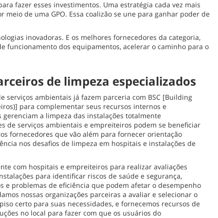
 para fazer esses investimentos. Uma estratégia cada vez mais
por meio de uma GPO. Essa coalizão se une para ganhar poder de
logias inovadoras. E os melhores fornecedores da categoria,
 de funcionamento dos equipamentos, acelerar o caminho para o
arceiros de limpeza especializados
de serviços ambientais já fazem parceria com BSC [Building
eiros)] para complementar seus recursos internos e
s gerenciam a limpeza das instalações totalmente
s de serviços ambientais e empreiteiros podem se beneficiar
os fornecedores que vão além para fornecer orientação
ência nos desafios de limpeza em hospitais e instalações de
te com hospitais e empreiteiros para realizar avaliações
stalações para identificar riscos de saúde e segurança,
os e problemas de eficiência que podem afetar o desempenho
amos nossas organizações parceiras a avaliar e selecionar o
iso certo para suas necessidades, e fornecemos recursos de
uções no local para fazer com que os usuários do