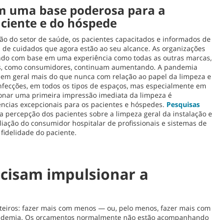
am uma base poderosa para a
aciente e do hóspede
o do setor de saúde, os pacientes capacitados e informados de
 de cuidados que agora estão ao seu alcance. As organizações
ndo com base em uma experiência como todas as outras marcas,
tes, como consumidores, continuam aumentando. A pandemia
 em geral mais do que nunca com relação ao papel da limpeza e
nfecções, em todos os tipos de espaços, mas especialmente em
ionar uma primeira impressão imediata da limpeza é
ências excepcionais para os pacientes e hóspedes.
Pesquisas
a percepção dos pacientes sobre a limpeza geral da instalação e
iação do consumidor hospitalar de profissionais e sistemas de
fidelidade do paciente.
ecisam impulsionar a
teiros: fazer mais com menos — ou, pelo menos, fazer mais com
 pandemia. Os orçamentos normalmente não estão acompanhando