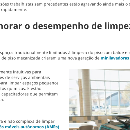
es trabalhistas sem precedentes estão agravando ainda mais o desa
o rapidamente.
lhorar o desempenho de limpe
paços tradicionalmente limitados à limpeza do piso com balde e e
za de piso mecanizada criaram uma nova geração de
minilavadoras
mente intuitivas para
es de serviços ambientais
 para limpar espaços pequenos
tos químicos. E estão
s capacitadoras que permitem
da.
iva e não complexa de limpar
ôs móveis autônomos (AMRs)