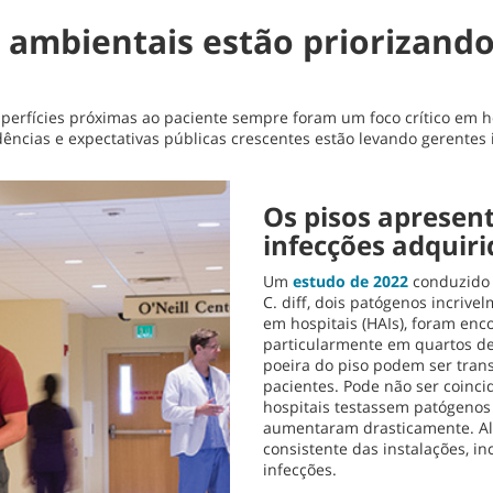
s ambientais estão priorizan
uperfícies próximas ao paciente sempre foram um foco crítico em ho
dências e expectativas públicas crescentes estão levando gerentes i
Os pisos apresen
infecções adquiri
Um
estudo de 2022
conduzido 
C. diff, dois patógenos incri
em hospitais (HAIs), foram en
particularmente em quartos de
poeira do piso podem ser tran
pacientes. Pode não ser coinci
hospitais testassem patógenos 
aumentaram drasticamente. Al
consistente das instalações, in
infecções.