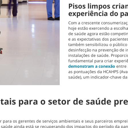
Pisos limpos cri
experiência do p
Com a crescente consumerizaçã
hoje estão exercendo a escolha
de saúde agora estão competi
e as expectativas dos pacien
também sensibilizou o público
desinfecção na prevenção de i
instalações de saúde. Proporc
fundamental para criar experi
demonstram a conexão
entre 
as pontuações da HCAHPS (Aval
saúde), um indicador-chave da 
tais para o setor de saúde pr
para os gerentes de serviços ambientais e seus parceiros emprei
de saúde ainda está se recuperando dos impactos do período da