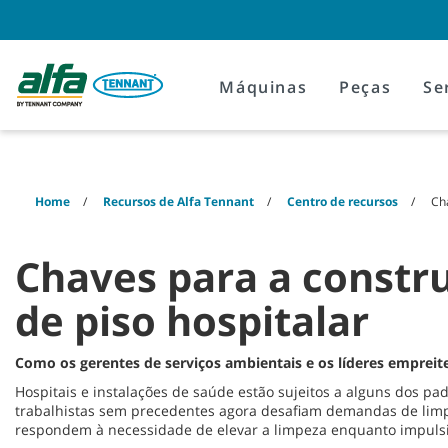
Skip
Skip
to
to
content
navigation
menu
Máquinas
Peças
Se
Home
Recursos de Alfa Tennant
Centro de recursos
Ch
Chaves para a const
de piso hospitalar
Como os gerentes de serviços ambientais e os líderes empreit
Hospitais e instalações de saúde estão sujeitos a alguns dos p
trabalhistas sem precedentes agora desafiam demandas de limpe
respondem à necessidade de elevar a limpeza enquanto impulsi