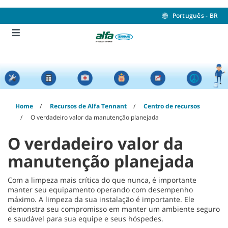
Skip
Skip
to
to
Português - BR
content
navigation
menu
Home
Recursos de Alfa Tennant
Centro de recursos
O verdadeiro valor da manutenção planejada
O verdadeiro valor da
manutenção planejada
Com a limpeza mais crítica do que nunca, é importante
manter seu equipamento operando com desempenho
máximo. A limpeza da sua instalação é importante. Ele
demonstra seu compromisso em manter um ambiente seguro
e saudável para sua equipe e seus hóspedes.