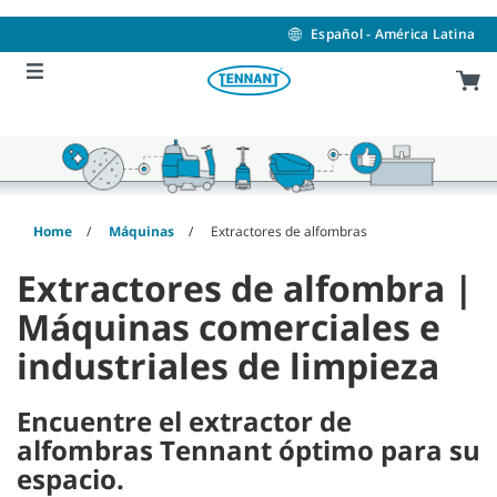
Skip
Skip
to
to
Español - América Latina
content
navigation
menu
Home
Máquinas
Extractores de alfombras
Extractores de alfombra |
Máquinas comerciales e
industriales de limpieza
Encuentre el extractor de
alfombras Tennant óptimo para su
espacio.