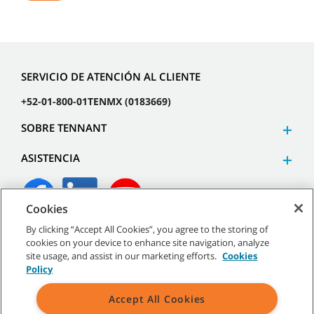
SERVICIO DE ATENCIÓN AL CLIENTE
+52-01-800-01TENMX (0183669)
SOBRE TENNANT
ASISTENCIA
Cookies
By clicking “Accept All Cookies”, you agree to the storing of
©
2026
Tennant Company. Todos los derechos reservados.
cookies on your device to enhance site navigation, analyze
site usage, and assist in our marketing efforts.
Cookies
Policy
Accept All Cookies
Mapa del sitio
|
Políticas generales
|
Términos de uso
|