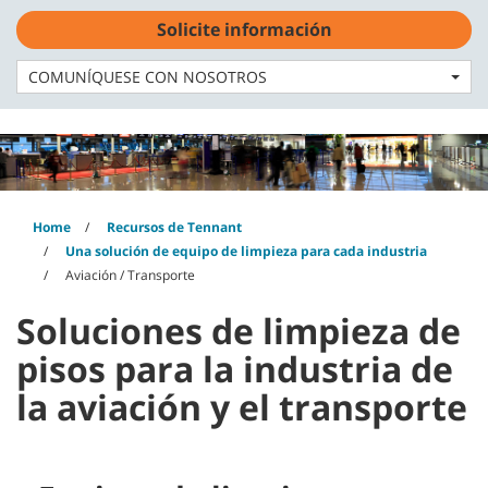
Skip
Skip
Solicite información
to
to
Español - América Latina
content
navigation
menu
COMUNÍQUESE CON NOSOTROS
Home
Recursos de Tennant
Una solución de equipo de limpieza para cada industria
Aviación / Transporte
Soluciones de limpieza de
pisos para la industria de
la aviación y el transporte