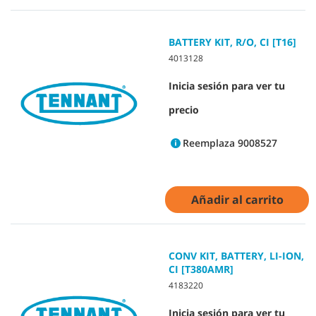
BATTERY KIT, R/O, CI [T16]
4013128
Inicia sesión para ver tu
precio
Reemplaza 9008527
Añadir al carrito
CONV KIT, BATTERY, LI-ION,
CI [T380AMR]
4183220
Inicia sesión para ver tu