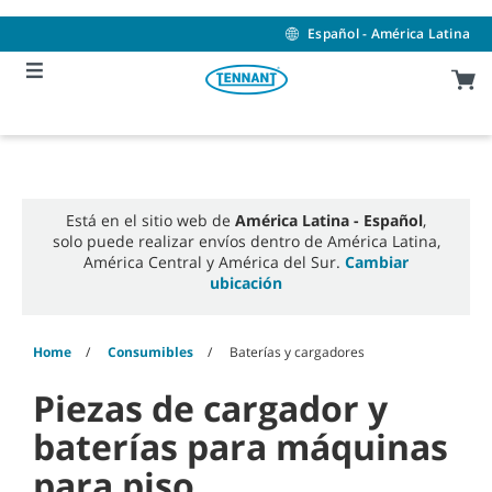
Skip
Skip
to
to
Español - América Latina
content
navigation
menu
Está en el sitio web de
América Latina - Español
,
solo puede realizar envíos dentro de América Latina,
América Central y América del Sur.
Cambiar
ubicación
Home
Consumibles
Baterías y cargadores
Piezas de cargador y
baterías para máquinas
para piso