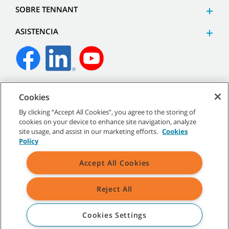
SOBRE TENNANT
ASISTENCIA
©
2026
Tennant Company. Todos los derechos reservados.
Cookies
By clicking “Accept All Cookies”, you agree to the storing of
cookies on your device to enhance site navigation, analyze
site usage, and assist in our marketing efforts.
Cookies
Mapa del sitio
|
Políticas generales
|
Términos de uso
|
Policy
Términos de venta
Accept All Cookies
Reject All
Todas las marcas registradas y logos de Tennant son propiedad de
Tennant Company y/o sus compañías afiliadas o subsidiarias.
Cookies Settings