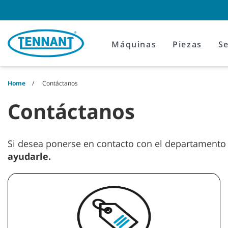
Skip
Skip
to
to
content
navigation
menu
Máquinas
Piezas
Se
Home
Contáctanos
Contáctanos
Si desea ponerse en contacto con el departamento de
ayudarle.