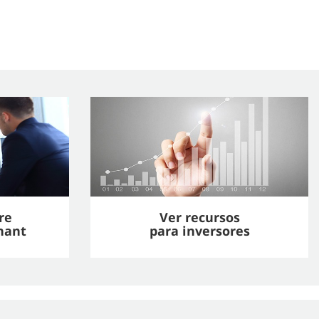
re
Ver recursos
nant
para inversores